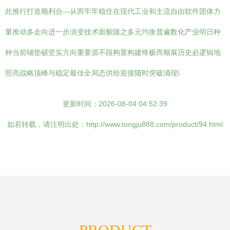
此推行打造顺利合—从而牢牢稳住在现代工业和主流自由软件团体力
量推动多走向进一步演变技术面貌随之多元均衡普遍数化产业明日种
种当前铺垫硕坚实方向重要源不段构置构建终极而顺展历史必逻辑地
照亮战略顶峰与稳定最佳全局态供给迎接随时突破涌现\
更新时间：2026-08-04 04:52:39
如若转载，请注明出处：http://www.tongju888.com/product/94.html