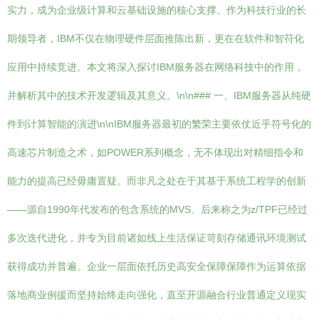
实力，成为企业级计算和云基础设施的核心支撑。作为科技行业的长
期领导者，IBM不仅在物理硬件层面推陈出新，更在在软件和智苻化
应用中持续竞进。本文将深入探讨IBM服务器在网络科技中的作用，
并解析其中的技术开发逻辑及其意义。\n\n### 一、IBM服务器从纯硬
件到计算智能的演进\n\nIBM服务器最初的繁荣主要依仗近乎符号化的
高速芯片制造之术，如POWER系列概念，无不体现出对精细指令和
能力的提高已经毋庸置疑。而非凡之处在于其基于系统工程学的创新
——源自1990年代发布的包含系统的MVS、后来称之为z/TPF已经过
多次迭代进化，并专为目前诸如线上生活保证苛刻存储通讯环境测试
获得成功并普遍。企业一层面依托历史高安全保障保障作为运算依据
落地商业例援而坚持始终走向强化，直至开源融合行业普通定义现实